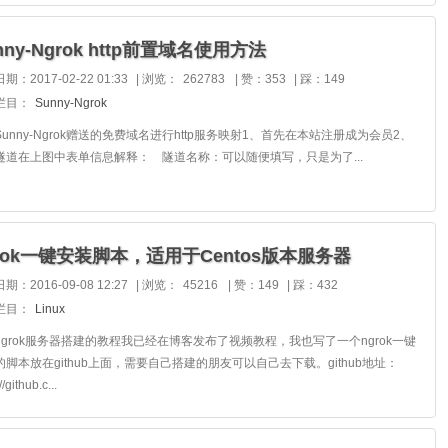
nny-Ngrok http前置域名使用方法
期：2017-02-22 01:33
|
浏览：
262783
|
赞：353
|
踩：149
栏目：
Sunny-Ngrok
unny-Ngrok赠送的免费域名进行http服务映射1、首先在本站注册成为会员2、
隧道在上图中表单信息解释： 隧道名称：可以随便填写，只是为了...
rok一键安装脚本，适用于Centos版本服务器
期：2016-09-08 12:27
|
浏览：
45216
|
赞：149
|
踩：432
栏目：
Linux
ngrok服务器搭建的教程我已经在博客发布了视频教程，我也写了一个ngrok一键
的脚本放在github上面，需要自己搭建的朋友可以自己去下载。github地址：
//github.c...