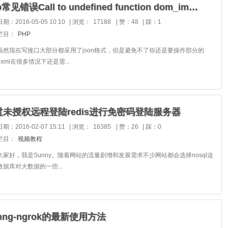
php常见错误Call to undefined function dom_import_simplexml()
期：2016-05-05 10:10
|
浏览：
17188
|
赞：48
|
踩：1
栏目：
PHP
现在写接口大部分都采用了json格式，但是避免不了你还是要操作部分的
，xml在很多情况下还是需...
过未授权远程登陆redis进行免密码登陆服务器
期：2016-02-07 15:11
|
浏览：
16385
|
赞：26
|
踩：0
栏目：
视频教程
好，我是Sunny。随着网站的流量剧增和发展需求不少网站都会选择nosql这
数据库对大数据的一些...
nng-ngrok的最新使用方法