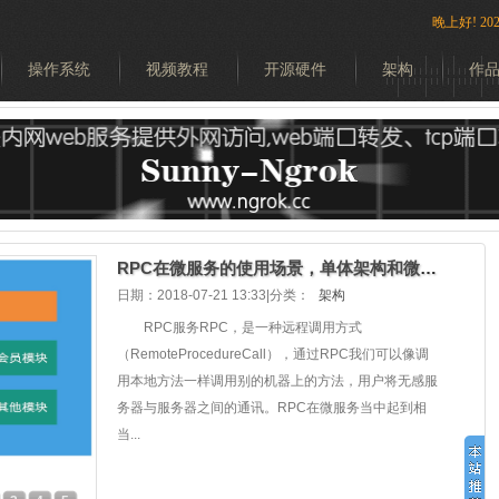
晚上好!
2
操作系统
视频教程
开源硬件
架构
作
搜索
RPC在微服务的使用场景，单体架构和微服务的区别
日期：2018-07-21 13:33|分类：
架构
RPC服务RPC，是一种远程调用方式
（RemoteProcedureCall），通过RPC我们可以像调
用本地方法一样调用别的机器上的方法，用户将无感服
务器与服务器之间的通讯。RPC在微服务当中起到相
当...