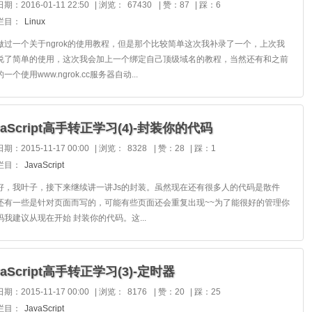
期：2016-01-11 22:50
|
浏览：
67430
|
赞：87
|
踩：6
栏目：
Linux
做过一个关于ngrok的使用教程，但是那个比较简单这次我补录了一个，上次我
说了简单的使用，这次我会加上一个绑定自己顶级域名的教程，当然还有和之前
一个使用www.ngrok.cc服务器自动...
vaScript高手转正学习(4)-封装你的代码
期：2015-11-17 00:00
|
浏览：
8328
|
赞：28
|
踩：1
栏目：
JavaScript
好，我叶子，接下来继续讲一讲Js的封装。虽然现在还有很多人的代码是散件
还有一些是针对页面而写的，可能有些页面还会重复出现~~为了能很好的管理你
码我建议从现在开始 封装你的代码。这...
vaScript高手转正学习(3)-定时器
期：2015-11-17 00:00
|
浏览：
8176
|
赞：20
|
踩：25
栏目：
JavaScript