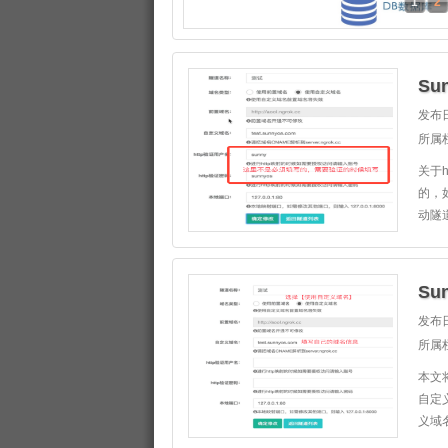
1
2
Su
发布日
所属
关于
的，
动隧道
Su
发布日
所属
本文
自定
义域