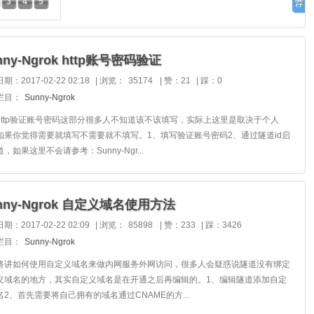
3
4
5
nny-Ngrok http账号密码验证
期：2017-02-22 02:18
|
浏览：
35174
|
赞：21
|
踩：0
栏目：
Sunny-Ngrok
http验证账号密码这部分很多人不知道该不该填写，实际上这里是取决于个人
如果你觉得需要就填写不需要就不填写。1、填写验证账号密码2、通过隧道id启
，如果这里不会请参考：Sunny-Ngr...
nny-Ngrok 自定义域名使用方法
期：2017-02-22 02:09
|
浏览：
85898
|
赞：233
|
踩：3426
栏目：
Sunny-Ngrok
将讲如何使用自定义域名来做内网服务外网访问，很多人会疑惑说隧道没有绑定
义域名的地方，其实自定义域名是在开通之后再编辑的。1、编辑隧道添加自定
名2、首先需要将自己拥有的域名通过CNAME的方...