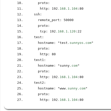
    proto
:
     http
:
 192
.168.1.104
:
80
  ssh
:
    remote_port
:
 50000
    proto
:
     tcp
:
 192
.168.1.120
:
22
  test
:
    hostname
:
 "test
.sunnyos.com
"
    proto
:
     http
:
 80
  test1
:
    hostname
:
 "sunny
.com
"
    proto
:
     http
:
 192
.168.1.104
:
80
  test2
:
    hostname
:
 "www
.sunny.com
"
    proto
:
     http
:
 192
.168.1.104
:
80