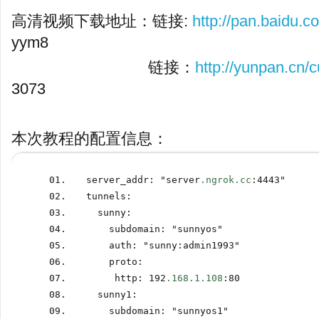
高清视频下载地址：链接:
http://pan.baidu
yym8
链接：
http://yunpan.cn
3073
本次教程的配置信息：
server_addr
:
 "server
.ngrok.cc
:
4443"
tunnels
:
  sunny
:
    subdomain
:
 "sunnyos"
    auth
:
 "sunny
:
admin1993"
    proto
:
     http
:
 192
.168.1.108
:
80
  sunny1
:
    subdomain
:
 "sunnyos1"