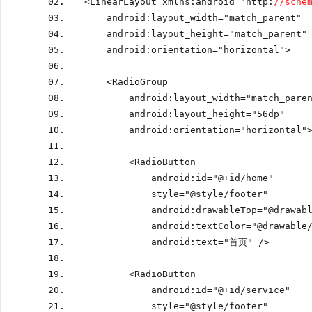
<
LinearLayout xmlns
:
android
=
"http
:
//sche
    android
:
layout_width
=
"match_parent"
    android
:
layout_height
=
"match_parent"
    android
:
orientation
=
"horizontal"
>
<
RadioGroup
        android
:
layout_width
=
"match_pare
        android
:
layout_height
=
"56dp"
        android
:
orientation
=
"horizontal"
<
RadioButton
            android
:
id
=
"@
+
id
/
home"
            style
=
"@style
/
footer"
            android
:
drawableTop
=
"@drawab
            android
:
textColor
=
"@drawable
            android
:
text
=
"首页" 
/>
<
RadioButton
            android
:
id
=
"@
+
id
/
service"
            style
=
"@style
/
footer"