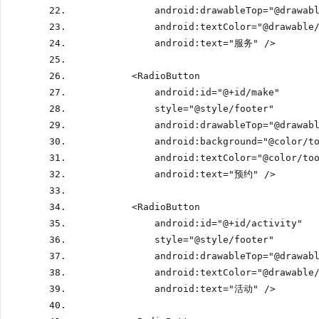
            android
:
drawableTop
=
"@drawab
            android
:
textColor
=
"@drawable
            android
:
text
=
"服务" 
/>
<
RadioButton
            android
:
id
=
"@
+
id
/
make"
            style
=
"@style
/
footer"
            android
:
drawableTop
=
"@drawab
            android
:
background
=
"@color
/
t
            android
:
textColor
=
"@color
/
to
            android
:
text
=
"预约" 
/>
<
RadioButton
            android
:
id
=
"@
+
id
/
activity"
            style
=
"@style
/
footer"
            android
:
drawableTop
=
"@drawab
            android
:
textColor
=
"@drawable
            android
:
text
=
"活动" 
/>