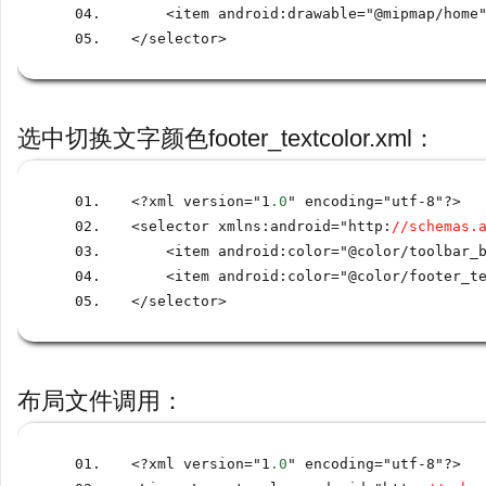
<
item android
:
drawable
=
"@mipmap
/
home
</
selector
>
选中切换文字颜色footer_textcolor.xml：
<?
xml version
=
"1
.0
" encoding
=
"utf
-
8"
?>
<
selector xmlns
:
android
=
"http
:
//schemas.
<
item android
:
color
=
"@color
/
toolbar_
<
item android
:
color
=
"@color
/
footer_t
</
selector
>
布局文件调用：
<?
xml version
=
"1
.0
" encoding
=
"utf
-
8"
?>