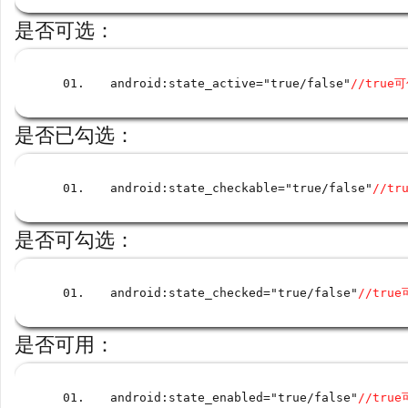
是否可选：
android
:
state_active
=
"true
/
false"
//true
是否已勾选：
android
:
state_checkable
=
"true
/
false"
//tr
是否可勾选：
android
:
state_checked
=
"true
/
false"
//tru
是否可用：
android
:
state_enabled
=
"true
/
false"
//tru