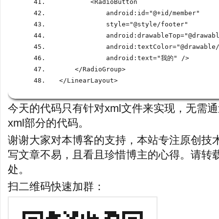
<
RadioButton
            android
:
id
=
"@
+
id
/
member"
            style
=
"@style
/
footer"
            android
:
drawableTop
=
"@drawab
            android
:
textColor
=
"@drawable
            android
:
text
=
"我的" 
/>
</
RadioGroup
>
</
LinearLayout
>
今天的代码只有针对xml文件来实现，无需通
xml部分的代码。
谢谢大家对本博客的支持，本站专注原创技
写文章不易，且看且珍惜博主的心得。请转
处。
扫二维码快速加群：