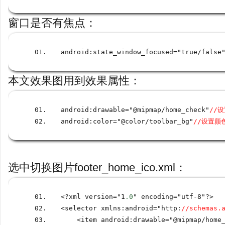
窗口是否有焦点：
android
:
state_window_focused
=
"true
/
false
本文效果图用到效果属性：
android
:
drawable
=
"@mipmap
/
home_check"
//
android
:
color
=
"@color
/
toolbar_bg"
//设置颜
选中切换图片footer_home_ico.xml：
<?
xml version
=
"1
.0
" encoding
=
"utf
-
8"
?>
<
selector xmlns
:
android
=
"http
:
//schemas.
<
item android
:
drawable
=
"@mipmap
/
home