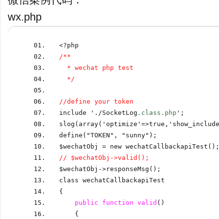
wx.php
<?
php
/**
  * wechat php test
  */
//define your token
include '
./
SocketLog
.class.php
'
;
slog
(
array
(
'optimize'
=>
true
,
'show_includ
define
(
"TOKEN"
,
 "sunny"
);
$wechatObj 
=
 new wechatCallbackapiTest
()
// $wechatObj->valid();
$wechatObj
->
responseMsg
();
class wechatCallbackapiTest
{
public
function
valid
()
    {