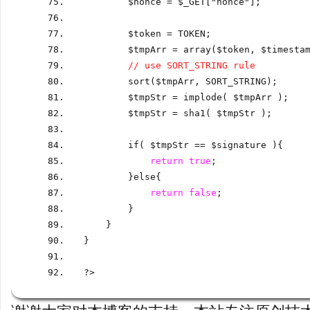
        $nonce 
=
 $_GET
[
"nonce"
];
        $token 
=
 TOKEN
;
        $tmpArr 
=
 array
(
$token
,
 $timesta
// use SORT_STRING rule
        sort
(
$tmpArr
,
 SORT_STRING
);
        $tmpStr 
=
 implode
(
 $tmpArr 
);
        $tmpStr 
=
 sha1
(
 $tmpStr 
);
        if
(
 $tmpStr 
==
 $signature 
)
{
return
true
;
}
else
{
return
false
;
}
    }
}
?>