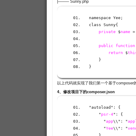
|──── Sunny.php
namespace Yee
;
class Sunny
{
private
 $
name
 =
public
function
return
 $
thi
}
}
以上代码就实现了我们第一个基于composer
4、修改项目下的composer.json
"autoload"
:
{
    "
psr-4
": {
      "
app
\\": "
app
      "
Yee
\\": "
ven
}
,