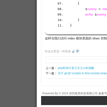
    {
        $
sunny
 = 
ne
echo
 $
sunny
}
}
这样当我们访问 index 模块里面的 idnex 控制
听说点赞是一种美德
上一篇：
php时间计算几天几小时函数
下一篇：
关于 git 的 Unable to find remote help
Powered By © 2024 深圳猿类科技有限公司 备案