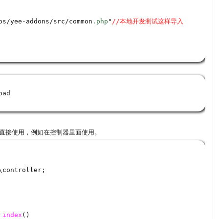
os
/
yee
-
addons
/
src
/
common
.php
"
//本地开发测试这样导入
oad
话直接使用，例如在控制器里面使用。
\
controller
;
index
()