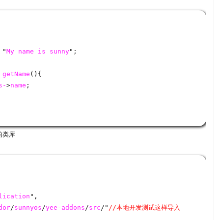
 "
My
name
is
sunny
";
getName
(){
s-
>
name
;
的类库
lication
",
dor
/
sunnyos
/
yee-addons
/
src
/"
//本地开发测试这样导入