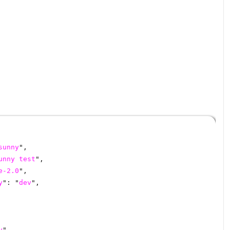
sunny
",
unny
test
",
e-2.0
",
y
": "
dev
",
y
",