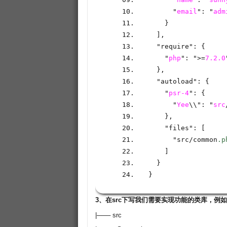
      "
email
": "
adm
}
],
  "require"
:
{
    "
php
": ">=
7.2.0
}
,
  "autoload"
:
{
    "
psr-4
": {
      "
Yee
\\": "
src
}
,
    "files"
:
[
      "src
/
common
.p
]
  }
}
3、在src下写我们需要实现功能的类库，例如
|─── src