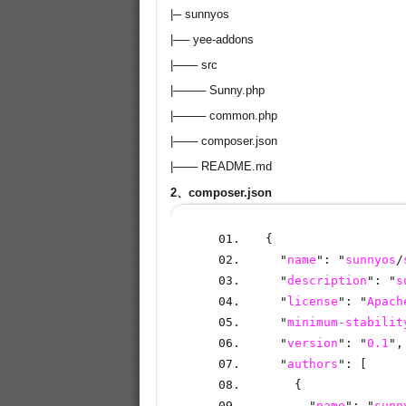
|─ sunnyos
|── yee-addons
|─── src
|──── Sunny.php
|──── common.php
|─── composer.json
|─── README.md
2、composer.json
{
  "
name
": "
sunnyos
/
  "
description
": "
s
  "
license
": "
Apach
  "
minimum-stabilit
  "
version
": "
0.1
",
  "
authors
": [
    {
      "
name
": "
sunn