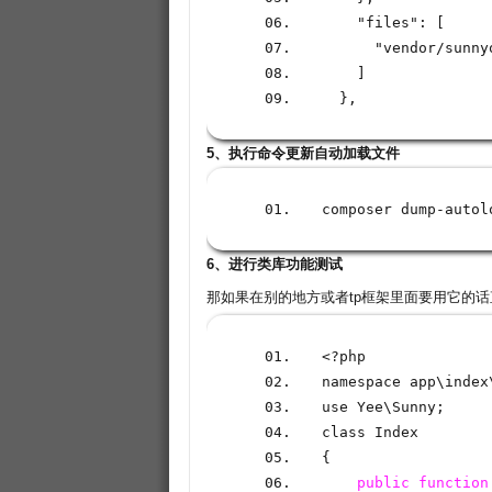
    "files"
:
[
      "vendor
/
sunny
]
  }
,
5、执行命令更新自动加载文件
composer dump
-
autol
6、进行类库功能测试
那如果在别的地方或者tp框架里面要用它的
<?
php
namespace app
\
index
use Yee
\
Sunny
;
class Index
{
public
function