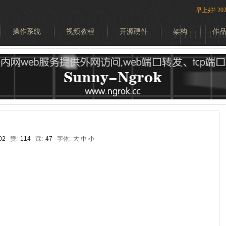
早上好!
2
操作系统
视频教程
开源硬件
架构
作
搜索
02
赞:
114
踩:
47
字体:
大
中
小